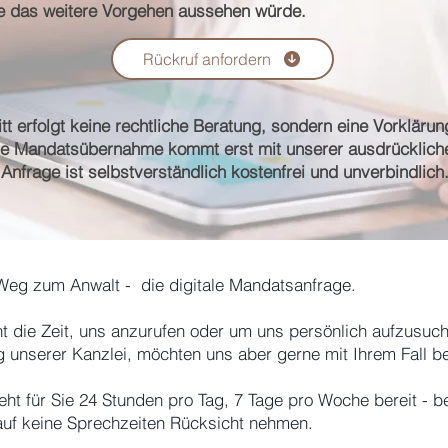
e das weitere Vorgehen aussehen würde.
Rückruf anfordern
itt erfolgt keine rechtliche Beratung, sondern eine Vorkläru
ine Mandatsübernahme kommt erst mit unserer ausdrücklich
 Anfrage ist selbstverständlich kostenfrei und unverbindlich
 Weg zum Anwalt - die digitale Mandatsanfrage.
icht die Zeit, uns anzurufen oder um uns persönlich aufzusu
g unserer Kanzlei, möchten uns aber gerne mit Ihrem Fall b
teht für Sie 24 Stunden pro Tag, 7 Tage pro Woche bereit 
auf keine Sprechzeiten Rücksicht nehmen.