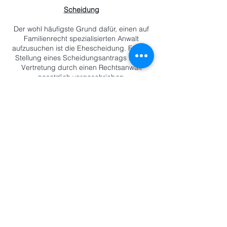
Scheidung
Der wohl häufigste Grund dafür, einen auf
Familienrecht spezialisierten Anwalt
aufzusuchen ist die Ehescheidung. Für die
Stellung eines Scheidungsantrags ist die
Vertretung durch einen Rechtsanwalt
gesetzlich vorgeschrieben.
Im Falle einer Scheidung ist zunächst
dasTrennungsjahr als eine der
Scheidungsvoraussetzungen erforderlich. Ein
Zusammenleben in einem gemeinsamen
Haushalt (z.B. in der gemeinsamen
Ehewohnung) ist unter Umständen auch
möglich.
Bereits bei einer Trennung ist es sinnvoll, sich
von einem Anwalt beraten und begleiten zu
lassen. Durch die Trennung entstehen bereits
einige rechtliche Besonderheiten. So muss
zunächst geklärt werden, welcher Partner in
der Ehewohnung verbleiben darf, darüber