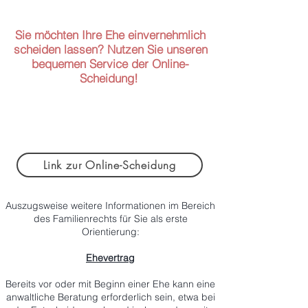
Sie möchten Ihre Ehe einvernehmlich
scheiden lassen? Nutzen Sie unseren
bequemen
Service
der Online-
Scheidung!
Wir bieten Ihnen ein möglichst unkompliziertes
und schnelles Scheidungsverfahren. In
Kombination mit unserem Angebot der Online-
Akte eine sichere und einfache Möglichkeit der
Scheidung. Weitere Informationen finden Sie
Link zur Online-Scheidung
hier:
Auszugsweise weitere Informationen im Bereich
des Familienrechts für Sie als erste
Orientierung:
Ehevertrag
Bereits vor oder mit Beginn einer Ehe kann eine
anwaltliche Beratung erforderlich sein, etwa bei