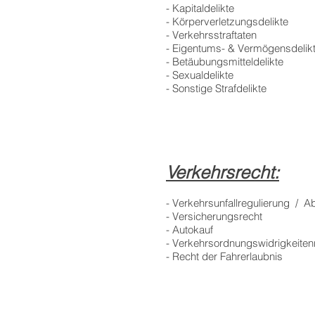
- Kapit
- Körperverletzungsdeli
- Verkehr
- Eigentums- &
- Betäubungsmitteldelikte
- Sexualdelik
- Sonstige Strafdelikte
Verkehrsrecht:
- Verkehrsunfallregulierung / 
- Versich
- Au
- Verkehrsordnun
- Recht der 