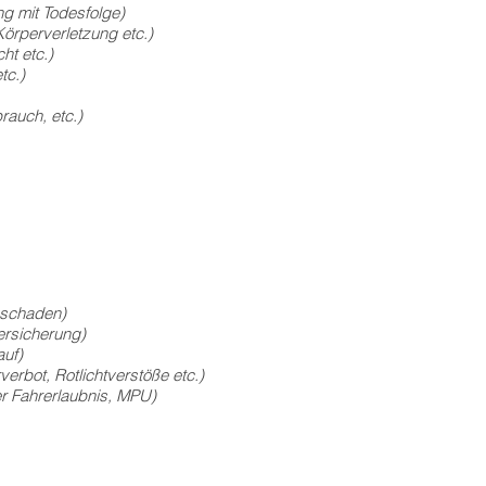
ng mit Todesfolge)
rletzung etc.)
ht etc.)
tc.)
, etc.)
nschaden)
ersicherung)
uf)
erbot, Rotlichtverstöße etc.)
r Fahrerlaubnis, MPU)