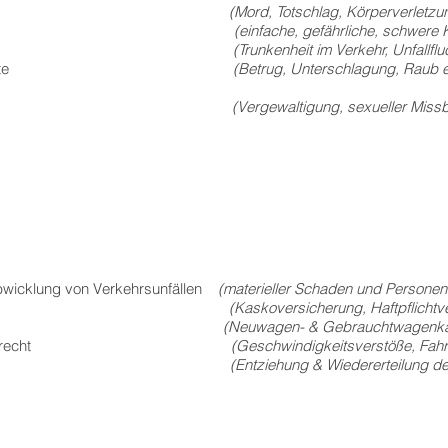
aldelikte
(Mord, Totschlag, Körperverletzu
kte
(einfache, gefährliche, schwere Körperve
sstraftaten
(Trunkenheit im Verkehr, Unfallfluc
 Vermögensdelikte
(Betrug, Unterschlagung, Raub e
te
(Vergewaltigung, sexueller Missbrauch
Abwicklung von Verkehrsunfällen
(materieller Schaden und Persone
erungsrecht
(Kaskoversicherung, Haftpflichtv
tokauf
(Neuwagen- & Gebrauchtwagenka
gswidrigkeitenrecht
(Geschwindigkeitsverstöße, Fahrv
Fahrerlaubnis
(Entziehung & Wiedererteilung de