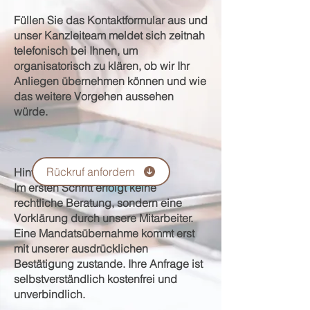
Füllen Sie das Kontaktformular aus und
unser Kanzleiteam meldet sich zeitnah
telefonisch bei Ihnen, um
organisatorisch zu klären, ob wir Ihr
Anliegen übernehmen können und wie
das weitere Vorgehen aussehen
würde.
Rückruf anfordern
Hinweis:
Im ersten Schritt erfolgt keine
rechtliche Beratung, sondern eine
Vorklärung durch unsere Mitarbeiter.
Eine Mandatsübernahme kommt erst
mit unserer ausdrücklichen
Bestätigung zustande.
Ihre Anfrage ist
selbstverständlich kostenfrei und
unverbindlich.