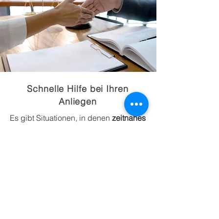
Schnelle Hilfe bei Ihren
Anliegen
Es gibt Situationen, in denen
zeitnahes
Handeln
besonders wichtig ist. Wir
bieten zeitnahe Termine, klären die
rechtliche Lage strukturiert und
besprechen die nächsten Schritte.
​Vielleicht betrifft Sie gerade eine
dieser Situationen:
(klicken Sie für weitere Infos)